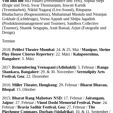
Von und mit
MD Pallavi (Performance und Text), Sophia Stepf
(Regie und Text), Swar Thounaojam, Irawati Karnik
(Textmitarbeit), Nikhil Nagaraj (Live-Sound), Rituparna
Bhattacharya (Regieassistenz), Muhammad Mustafa und Niranjan
Gokhale (Lichtdesign), Veena Appiah und Shilpa Jagadish
(Produktionsmanagement und Tournee), Sandbox Collective
(Tournee), Shamik Sengupta, Amit Bansal, Arjun (Fotografie und
Design)
Termine
2018:
Prithvi Theatre Mumbai
: 24. & 25. Mai /
Manipur, Shrine
Play House Chorus Repertory
: 22. März /
Kalapoornima,
Bangalore
: 3. März
2017:
Remembering Veenapani (Adishakti)
: 5. Februar /
Ranga
Shankara, Bangalore
: 29. & 30. November /
Serendipity Arts
Festival, Goa
: 22. Dezember
2016:
Miller Theater, Hongkong
: 29. Februar /
Bharat Bhavan,
Bhopal
: 15. Oktober
2015:
Bharat Rang Mahotsav NSD
: 17. Februar /
Jairangam,
Jaipur
: 27. Februar /
Vinod Doshi Memorial Festival, Pune
: 24.
Februar /
Bravia Sadhir Festival, Goa
: 27. Februar /
The
Playhouse Company, Durban (Südafrika)
: 10. & 11. September /