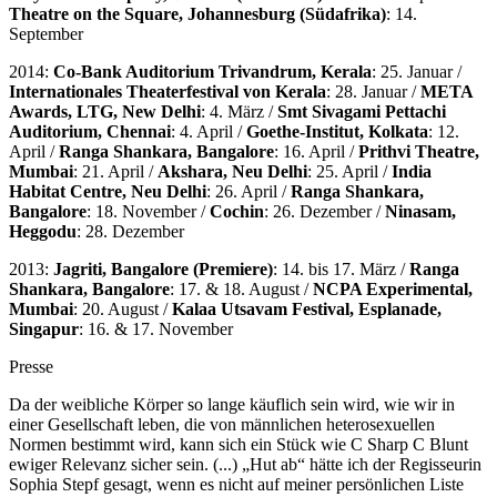
Theatre on the Square, Johannesburg (Südafrika)
: 14.
September
2014:
Co-Bank Auditorium Trivandrum, Kerala
: 25. Januar /
Internationales Theaterfestival von Kerala
: 28. Januar /
META
Awards, LTG, New Delhi
: 4. März /
Smt Sivagami Pettachi
Auditorium, Chennai
: 4. April /
Goethe-Institut, Kolkata
: 12.
April /
Ranga Shankara, Bangalore
: 16. April /
Prithvi Theatre,
Mumbai
: 21. April /
Akshara, Neu Delhi
: 25. April /
India
Habitat Centre, Neu Delhi
: 26. April /
Ranga Shankara,
Bangalore
: 18. November /
Cochin
: 26. Dezember /
Ninasam,
Heggodu
: 28. Dezember
2013:
Jagriti, Bangalore (Premiere)
: 14. bis 17. März /
Ranga
Shankara, Bangalore
: 17. & 18. August /
NCPA Experimental,
Mumbai
: 20. August /
Kalaa Utsavam Festival, Esplanade,
Singapur
: 16. & 17. November
Presse
Da der weibliche Körper so lange käuflich sein wird, wie wir in
einer Gesellschaft leben, die von männlichen heterosexuellen
Normen bestimmt wird, kann sich ein Stück wie C Sharp C Blunt
ewiger Relevanz sicher sein. (...) „Hut ab“ hätte ich der Regisseurin
Sophia Stepf gesagt, wenn es nicht auf meiner persönlichen Liste