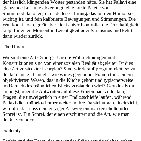
der hässlich klingenden Wörter gestanden hätte. Sie hat Pallavi eine
glänzende Leistung abverlangt: eine breite Palette von
Stimmmodulationen, ein tadelloses Timing, das für den Humor so
wichtig ist, und fein kalibrierte Bewegungen und Stimmungen. Die
Wut kocht hoch, gerät aber nicht außer Kontrolle; die Ernsthaftigkeit
kippt für einen Moment in Leichtigkeit oder Sarkasmus und kehrt
dann wieder zurück.
The Hindu
Wir sind eine Art Cyborgs: Unsere Wahrnehmungen und
Konstruktionen sind von einer sozialen Realität abgeleitet. Ist dies
eine Art versteckter Lehrplan? Sind wir darauf programmiert, so zu
denken und zu handeln, wie wir es gegenüber Frauen tun - einem
objektivierten Wesen, das in die Küche gehört und typischerweise
im Bereich des männlichen Blicks verstanden wird? Gerade als du
anfängst, über die Antworten auf diese Fragen nachzudenken,
Fragen, die unweigerlich in einer Endlosschleife laufen, während
Pallavi dich mühelos immer weiter in ihre Darstellungen hineinzieht,
wird dir klar, dass dein einziger Ausweg ein markerschütternder
Schrei ist. Ein Schrei, der einen erschüttert und die Art, wie man
denkt, verändert.
explocity